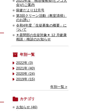
2021年度 桃谷後夜祭(ビンゴ大
会)のご案内
保健だより12月号
第3回クリーン活動（教室清掃）
のお誘い
令和4年度「生徒募集の概要」に
ついて
☀昼間部の生徒対象☀ 12 月健康
相談・検診のお知らせ
年別一覧
2022年 (3)
2021年 (40)
2020年 (24)
2019年 (15)
年別一覧 >
カテゴリ
お知らせ (46)