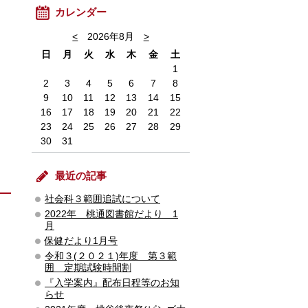
カレンダー
<
2026年8月
>
日
月
火
水
木
金
土
1
2
3
4
5
6
7
8
9
10
11
12
13
14
15
16
17
18
19
20
21
22
23
24
25
26
27
28
29
30
31
最近の記事
社会科３範囲追試について
2022年 桃通図書館だより 1
月
保健だより1月号
令和３(２０２１)年度 第３範
囲 定期試験時間割
『入学案内』配布日程等のお知
らせ