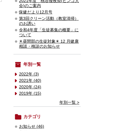
2021年度 桃谷後夜祭(ビンゴ大
会)のご案内
保健だより12月号
第3回クリーン活動（教室清掃）
のお誘い
令和4年度「生徒募集の概要」に
ついて
☀昼間部の生徒対象☀ 12 月健康
相談・検診のお知らせ
年別一覧
2022年 (3)
2021年 (40)
2020年 (24)
2019年 (15)
年別一覧 >
カテゴリ
お知らせ (46)