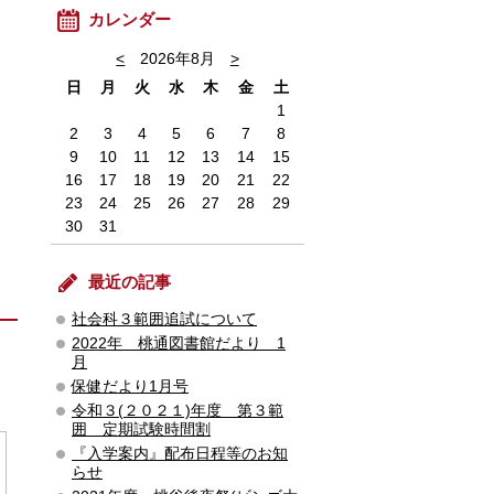
カレンダー
<
2026年8月
>
日
月
火
水
木
金
土
1
2
3
4
5
6
7
8
9
10
11
12
13
14
15
16
17
18
19
20
21
22
23
24
25
26
27
28
29
30
31
最近の記事
社会科３範囲追試について
2022年 桃通図書館だより 1
月
保健だより1月号
令和３(２０２１)年度 第３範
囲 定期試験時間割
『入学案内』配布日程等のお知
らせ