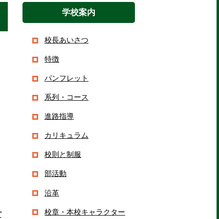
学校案内
校長あいさつ
特徴
パンフレット
系列・コース
進路指導
カリキュラム
校則と制服
部活動
沿革
校章・本校キャラクター
て