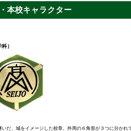
・本校キャラクター
学科）
いだ、城をイメージした校章。外周の６角形が３つに分かれ