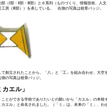
部（Ⅰ部・Ⅱ部・Ⅲ部）と６系列（ものづくり、情報技術、人文
見工房（Ⅲ部））を表している。 右側の写真は校章バッジ。
て創立されたことから、「八」と「工」を組み合わせ、大空
右側の写真は校章バッジ。
ミカエル」
ことができる学校でありたいとの願いから「カエル」の本校
ミカエル」と命名されました。（「ミ」は、未来の「ミ」、わ