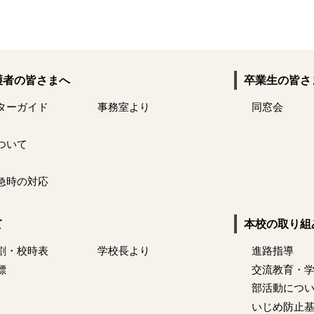
護者の皆さまへ
卒業生の皆さ
ターガイド
事務室より
同窓会
ついて
急時の対応
て
本校の取り組
割・校時表
学校長より
進路指導
標
交流教育・
部活動につ
いじめ防止