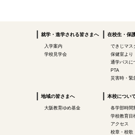
就学・進学される皆さまへ
在校生・保
入学案内
できじマス
学校見学会
保健室より
通学バスに
PTA
災害時・緊
地域の皆さまへ
本校につい
大阪教育ゆめ基金
各学部時間
学校教育目
アクセス
校章・校歌