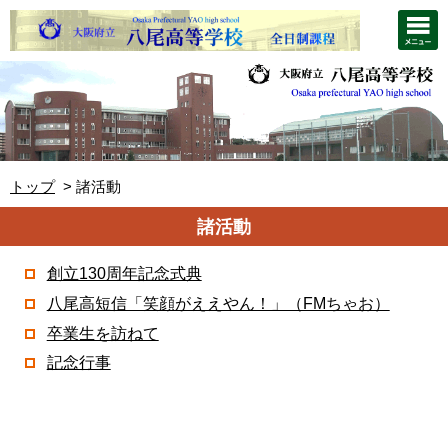
トップ
諸活動
諸活動
創立130周年記念式典
八尾高短信「笑顔がええやん！」（FMちゃお）
卒業生を訪ねて
記念行事