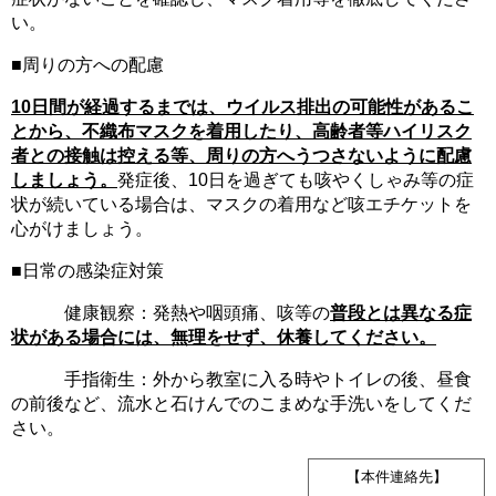
い。
■周りの方への配慮
10
日間が経過するまでは、ウイルス排出の可能性があるこ
とから、不織布マスクを着用したり、高齢者等ハイリスク
者との接触は控える等、周りの方へうつさないように配慮
しましょう。
発症後、10日を過ぎても咳やくしゃみ等の症
状が続いている場合は、マスクの着用など咳エチケットを
心がけましょう。
■日常の感染症対策
健康観察：発熱や咽頭痛、咳等の
普段とは異なる症
状がある場合には、無理をせず、休養してください。
手指衛生：外から教室に入る時やトイレの後、昼食
の前後など、流水と石けんでのこまめな手洗いをしてくだ
さい。
【本件連絡先】