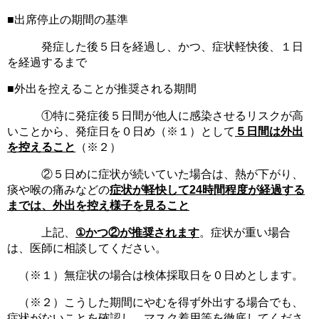
■出席停止の期間の基準
発症した後５日を経過し、かつ、症状軽快後、１日
を経過するまで
■外出を控えることが推奨される期間
①特に発症後５日間が他人に感染させるリスクが高
いことから、発症日を０日め（※１）として
５日間は外出
を控えること
（※２）
②５日めに症状が続いていた場合は、熱が下がり、
痰や喉の痛みなどの
症状が軽快して24時間程度が経過する
までは、外出を控え様子を見ること
上記、
①かつ②が推奨されます
。症状が重い場合
は、医師に相談してください。
（※１）無症状の場合は検体採取日を０日めとします。
（※２）こうした期間にやむを得ず外出する場合でも、
症状がないことを確認し、マスク着用等を徹底してくださ