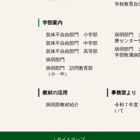
学校教育自
学部案内
肢体不自由部門 小学部
病弱部門 
療センター
肢体不自由部門 中学部
病弱部門 
肢体不自由部門 高等部
学部附属病
病弱部門
病弱部門 訪問教育部
（小・中）
教材の活用
事務室より
病弱部教材紹介
令和７年度
いて
サイトマップ