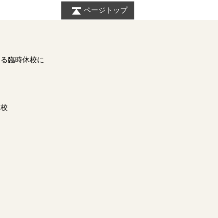
ページトップ
ける臨時休校に
ム
本校