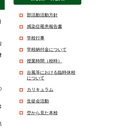
部活動活動方針
月
感染症罹患報告書
学校行事
程
学校納付金について
健
授業時間（校時）
台風等における臨時休校
について
の
カリキュラム
。
生徒会活動
は
空から見た本校
。
話
。