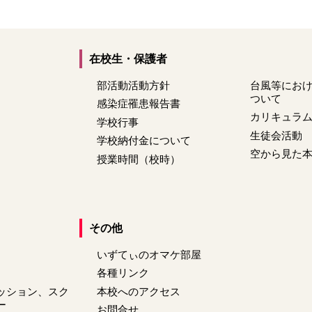
在校生・保護者
部活動活動方針
台風等にお
ついて
感染症罹患報告書
カリキュラ
学校行事
生徒会活動
学校納付金について
空から見た
授業時間（校時）
その他
いずてぃのオマケ部屋
各種リンク
ッション、スク
本校へのアクセス
ー
お問合せ