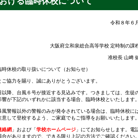
おける臨時休校について
令和８年６
大阪府立和泉総合高等学校 定時制の課
准校長 山﨑 
臨時休校の取り扱いについて（お知らせ）
ご協力を賜り、誠にありがとうございます。
以降、台風６号が接近する見込みです。つきましては、生徒
影響が下記のいずれかに該当する場合、臨時休校といたします
風警報以外の警報のみが発令されている場合は、臨時休校に
注意して登校するよう、ご家庭でもご指導をお願いいたします
連絡網
」および「
学校ホームページ
」にてお知らせします。電
場合がありますので、できる限り上記の方法でご確認ください