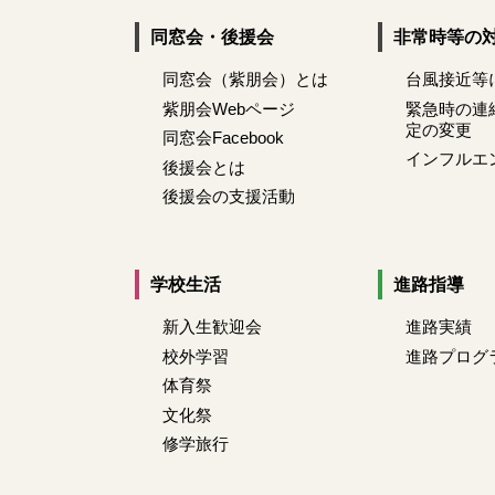
同窓会・後援会
非常時等の
同窓会（紫朋会）とは
台風接近等
紫朋会Webページ
緊急時の連
定の変更
同窓会Facebook
インフルエ
後援会とは
後援会の支援活動
学校生活
進路指導
新入生歓迎会
進路実績
校外学習
進路プログ
体育祭
文化祭
修学旅行