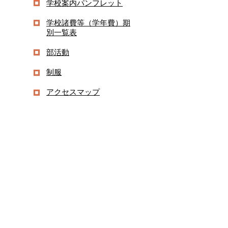
学校案内パンフレット
学校諸費等（学年費）期
別一覧表
部活動
制服
アクセスマップ