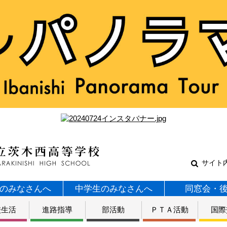
サイト
のみなさんへ
中学生のみなさんへ
同窓会・
校生活
進路指導
部活動
ＰＴＡ活動
国際