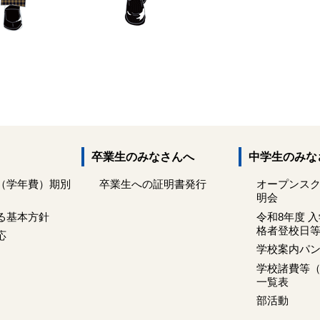
卒業生のみなさんへ
中学生のみな
（学年費）期別
卒業生への証明書発行
オープンス
明会
る基本方針
令和8年度 
格者登校日
応
学校案内パ
学校諸費等
一覧表
部活動