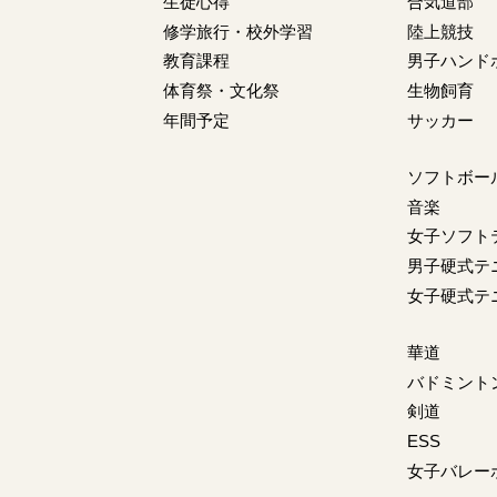
生徒心得
合気道部
修学旅行・校外学習
陸上競技
教育課程
男子ハンド
体育祭・文化祭
生物飼育
年間予定
サッカー
ソフトボー
音楽
女子ソフト
男子硬式テ
女子硬式テ
華道
バドミント
剣道
ESS
女子バレー