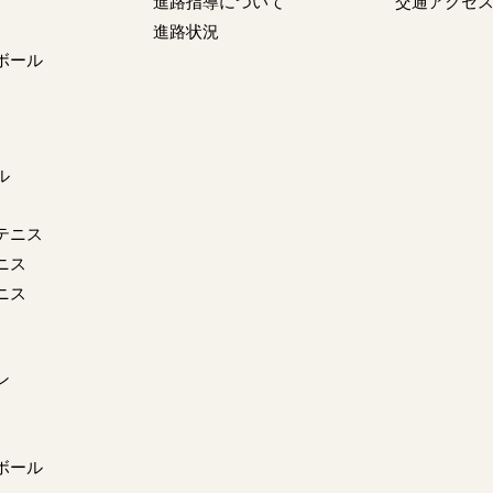
進路指導について
交通アクセ
進路状況
ボール
ル
テニス
ニス
ニス
ン
ボール