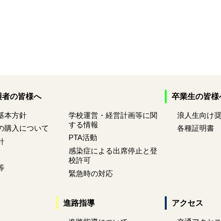
護者の皆様へ
卒業生の皆様
基本方針
学校運営・経営計画等に関
浪人生向け
する情報
の購入について
各種証明書
PTA活動
針
感染症による出席停止と登
校許可
等
緊急時の対応
進路指導
アクセス