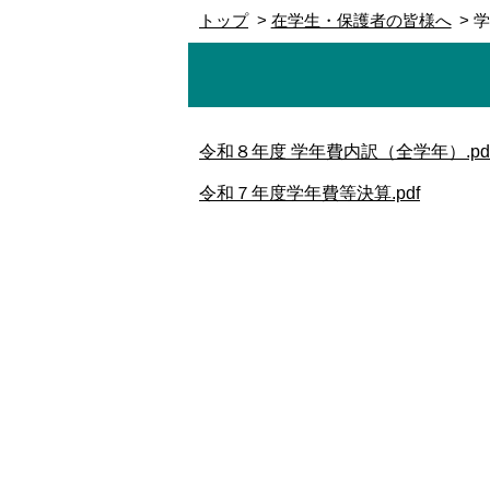
トップ
在学生・保護者の皆様へ
令和８年度 学年費内訳（全学年）.pd
令和７年度学年費等決算.pdf