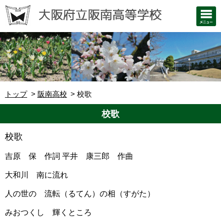
トップ
阪南高校
校歌
校歌
校歌
吉原 保 作詞 平井 康三郎 作曲
大和川 南に流れ
人の世の 流転（るてん）の相（すがた）
みおつくし 輝くところ