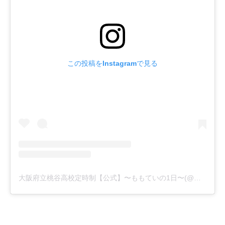
この投稿をInstagramで見る
大阪府立桃谷高校定時制【公式】〜ももていの1日〜(@momotei_official)がシェアした投稿